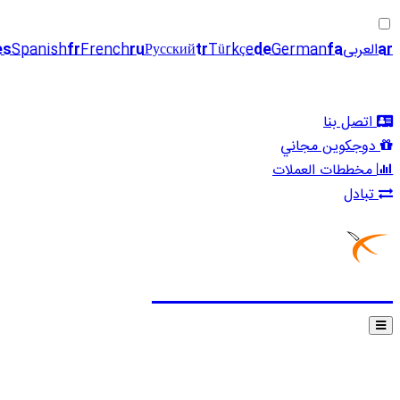
ar
العربی
fa
German
de
Türkçe
tr
Русский
ru
French
fr
Spanish
es
اتصل بنا
دوجكوين مجاني
مخططات العملات
تبادل
EXCHANGING