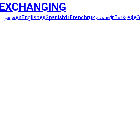
EXCHANGING
G
de
Türkçe
tr
Русский
ru
French
fr
Spanish
es
English
en
فارسی