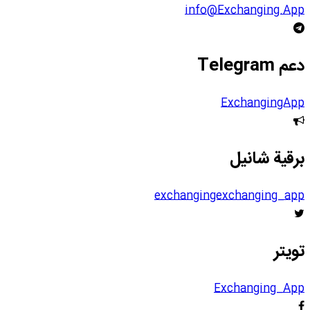
info@Exchanging.App
دعم Telegram
ExchangingApp
برقية شانيل
exchangingexchanging_app
تويتر
Exchanging_App