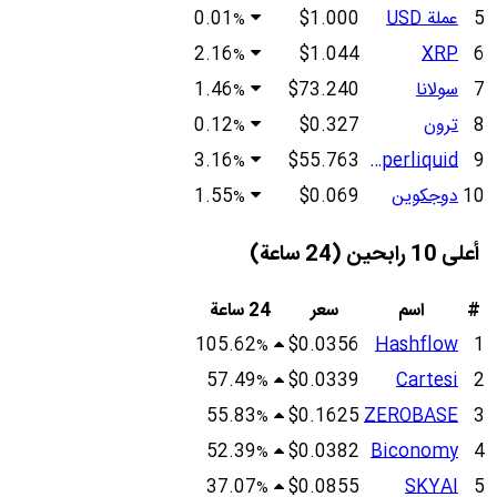
5
عملة USD
$1.000
0.01
%
2.16
$1.044
XRP
6
%
7
سولانا
$73.240
1.46
%
8
ترون
$0.327
0.12
%
3.16
$55.763
Hyperliquid
9
%
10
دوجكوين
$0.069
1.55
%
أعلى 10 رابحين (24 ساعة)
#
اسم
سعر
24 ساعة
105.62
$0.0356
Hashflow
1
%
57.49
$0.0339
Cartesi
2
%
55.83
$0.1625
ZEROBASE
3
%
52.39
$0.0382
Biconomy
4
%
37.07
$0.0855
SKYAI
5
%