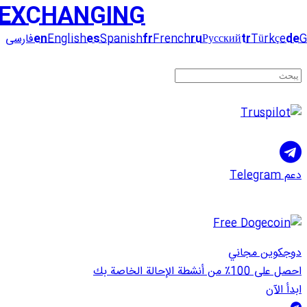
EXCHANGING
G
de
Türkçe
tr
Русский
ru
French
fr
Spanish
es
English
en
فارسی
دعم Telegram
دوجكوين مجاني
احصل على 100٪ من أنشطة الإحالة الخاصة بك
ابدأ الآن