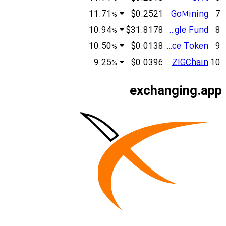
11.71
$0.2521
GoМining
7
%
10.94
$31.8178
Giggle Fund
8
%
10.50
$0.0138
Alaya Governance Token
9
%
9.25
$0.0396
ZIGChain
10
%
exchanging.app