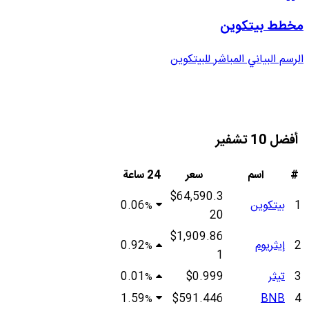
مخطط بيتكوين
الرسم البياني المباشر للبيتكوين
أفضل 10 تشفير
#
اسم
سعر
24 ساعة
$64,590.3
1
بيتكوين
0.06
%
20
$1,909.86
2
إيثريوم
0.92
%
1
3
تيثر
$0.999
0.01
%
1.59
$591.446
BNB
4
%