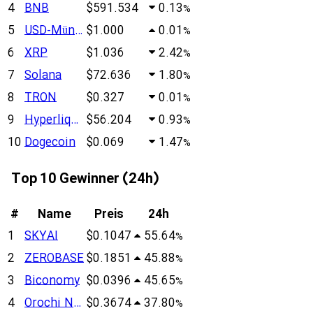
4
BNB
$591.534
0.13
%
5
USD-Münze
$1.000
0.01
%
6
XRP
$1.036
2.42
%
7
Solana
$72.636
1.80
%
8
TRON
$0.327
0.01
%
9
Hyperliquid
$56.204
0.93
%
10
Dogecoin
$0.069
1.47
%
Top 10 Gewinner (24h)
#
Name
Preis
24h
1
SKYAI
$0.1047
55.64
%
2
ZEROBASE
$0.1851
45.88
%
3
Biconomy
$0.0396
45.65
%
4
Orochi Network
$0.3674
37.80
%