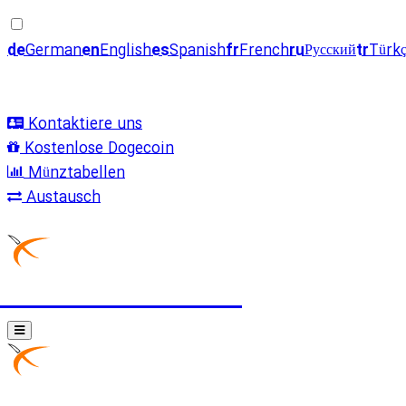
de
German
en
English
es
Spanish
fr
French
ru
Русский
tr
Türk
Kontaktiere uns
Kostenlose Dogecoin
Münztabellen
Austausch
EXCHANGING
EXCHAN