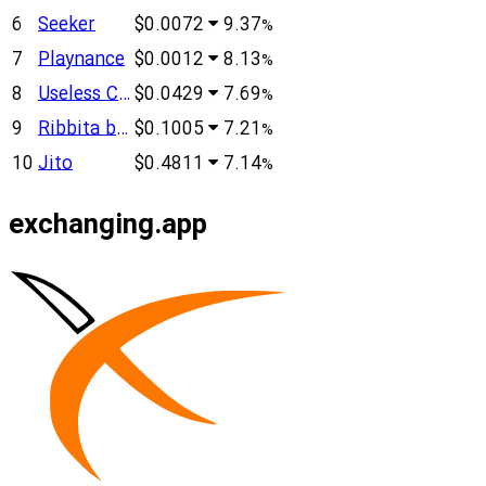
6
Seeker
$0.0072
9.37
%
7
Playnance
$0.0012
8.13
%
8
Useless Coin
$0.0429
7.69
%
9
Ribbita by Virtuals
$0.1005
7.21
%
10
Jito
$0.4811
7.14
%
exchanging.app