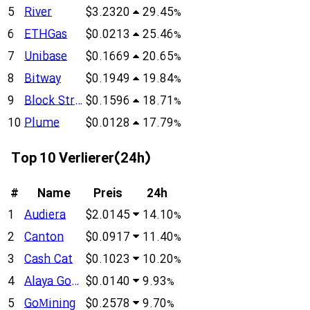
5
River
$3.2320
29.45
%
6
ETHGas
$0.0213
25.46
%
7
Unibase
$0.1669
20.65
%
8
Bitway
$0.1949
19.84
%
9
Block Street
$0.1596
18.71
%
10
Plume
$0.0128
17.79
%
Top 10 Verlierer(24h)
#
Name
Preis
24h
1
Audiera
$2.0145
14.10
%
2
Canton
$0.0917
11.40
%
3
Cash Cat
$0.1023
10.20
%
4
Alaya Governance Token
$0.0140
9.93
%
5
GoМining
$0.2578
9.70
%